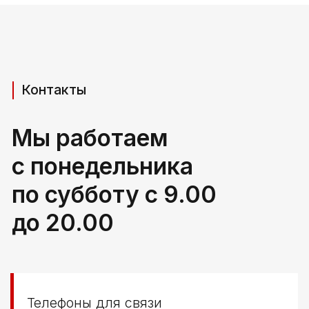
Телефоны для связи
+37529 231 88 27
+37529 201 36 27
Мы в мессенджерах
viber
telegram
whatsapp
Адрес производства (самовывоз)
РБ, Брестская область,
г. Береза, ул Свердлова 165ж