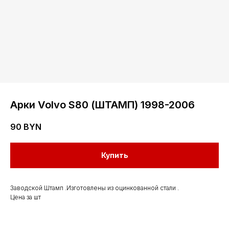
Арки Volvo S80 (ШТАМП) 1998-2006
90
BYN
Контакты
Купить
Мы работаем
с понедельника
Заводской Штамп .Изготовлены из оцинкованной стали .
Цена за шт
по субботу с 9.00
до 20.00