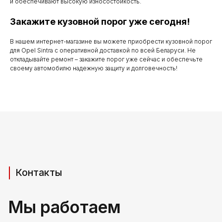
до 20.00
и обеспечивают высокую износостойкость.
Закажите кузовной порог уже сегодня!
В нашем интернет-магазине вы можете приобрести кузовной порог
Телефоны для связи
для Opel Sintra с оперативной доставкой по всей Беларуси. Не
откладывайте ремонт – закажите порог уже сейчас и обеспечьте
+37529 231 88 27
своему автомобилю надежную защиту и долговечность!
+37529 201 36 27
Мы в мессенджерах
viber
telegram
whatsapp
Адрес производства (самовывоз)
РБ, Брестская область,
г. Береза, ул Свердлова 165ж