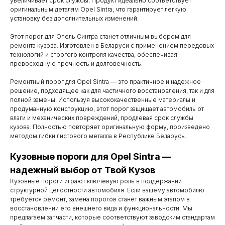
увеличивает срок службы. Продукт идеально соответствует
оригинальным деталям Opel Sintra, что гарантирует легкую
установку без дополнительных изменений.
Этот порог для Опель Синтра станет отличным выбором для
ремонта кузова. Изготовлен в Беларуси с применением передовых
технологий и строгого контроля качества, обеспечивая
превосходную прочность и долговечность.
Ремонтный порог для Opel Sintra — это практичное и надежное
решение, подходящее как для частичного восстановления, так и для
полной замены. Используя высококачественные материалы и
продуманную конструкцию, этот порог защищает автомобиль от
влаги и механических повреждений, продлевая срок службы
кузова. Полностью повторяет оригинальную форму, произведено
методом гибки листового металла в Республике Беларусь.
Кузовные пороги для Opel Sintra —
Контакты
надежный выбор от Твой Кузов
Мы работаем
Кузовные пороги играют ключевую роль в поддержании
структурной целостности автомобиля. Если вашему автомобилю
с понедельника
требуется ремонт, замена порогов станет важным этапом в
по субботу с 9.00
восстановлении его внешнего вида и функциональности. Мы
предлагаем запчасти, которые соответствуют заводским стандартам