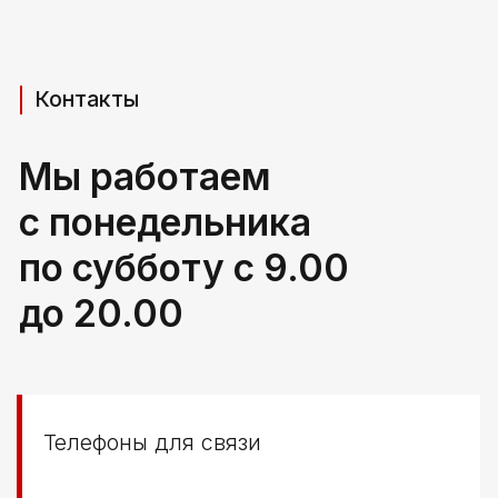
Адрес производства (самовывоз)
РБ, Брестская область,
г. Береза, ул Свердлова 165ж
Политика конфиденциальности
© ООО КЛОККЕРБАЙ
УНП 291776406
Свидетельство выдано Березовским районным
исполнительным комитетом 29.04.2025
Создание сайта
Nastya Gurpa