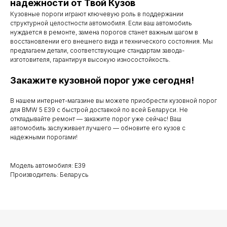
надежности от Твой Кузов
Кузовные пороги играют ключевую роль в поддержании
Мы работаем
структурной целостности автомобиля. Если ваш автомобиль
нуждается в ремонте, замена порогов станет важным шагом в
с понедельника
восстановлении его внешнего вида и технического состояния. Мы
предлагаем детали, соответствующие стандартам завода-
по субботу с 9.00
изготовителя, гарантируя высокую износостойкость.
до 20.00
Закажите кузовной порог уже сегодня!
В нашем интернет-магазине вы можете приобрести кузовной порог
для BMW 5 E39 с быстрой доставкой по всей Беларуси. Не
Телефоны для связи
откладывайте ремонт — закажите порог уже сейчас! Ваш
автомобиль заслуживает лучшего — обновите его кузов с
+37529 231 88 27
надежными порогами!
+37529 201 36 27
Модель автомобиля: E39
Производитель: Беларусь
Мы в мессенджерах
viber
telegram
whatsapp