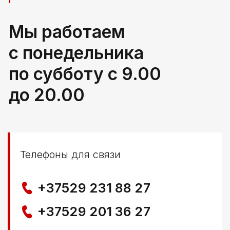
РБ, Брестская область,
г. Береза, ул Свердлова 165ж
Политика конфиденциальности
© ООО КЛОККЕРБАЙ
УНП 291776406
Свидетельство выдано Березовским районным
исполнительным комитетом 29.04.2025
Создание сайта
Nastya Gurpa