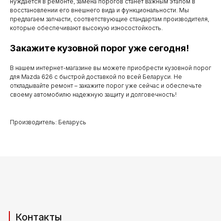
с понедельника
нуждается в ремонте, замена порогов станет важным этапом в
восстановлении его внешнего вида и функциональности. Мы
по субботу с 9.00
предлагаем запчасти, соответствующие стандартам производителя,
которые обеспечивают высокую износостойкость.
до 20.00
Закажите кузовной порог уже сегодня!
В нашем интернет-магазине вы можете приобрести кузовной порог
Телефоны для связи
для Mazda 626 с быстрой доставкой по всей Беларуси. Не
откладывайте ремонт – закажите порог уже сейчас и обеспечьте
своему автомобилю надежную защиту и долговечность!
+37529 231 88 27
+37529 201 36 27
Производитель: Беларусь
Мы в мессенджерах
viber
telegram
whatsapp
Адрес производства (самовывоз)