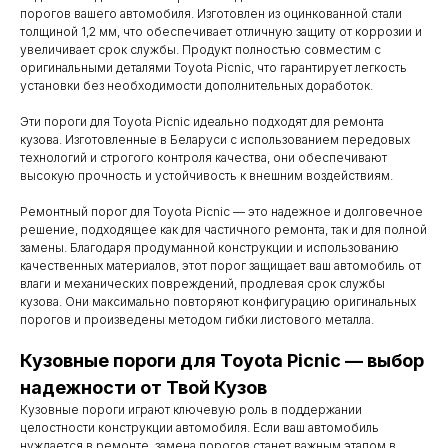
порогов вашего автомобиля. Изготовлен из оцинкованной стали
толщиной 1,2 мм, что обеспечивает отличную защиту от коррозии и
увеличивает срок службы. Продукт полностью совместим с
оригинальными деталями Toyota Picnic, что гарантирует легкость
установки без необходимости дополнительных доработок.
Эти пороги для Toyota Picnic идеально подходят для ремонта
кузова. Изготовленные в Беларуси с использованием передовых
технологий и строгого контроля качества, они обеспечивают
высокую прочность и устойчивость к внешним воздействиям.
Ремонтный порог для Toyota Picnic — это надежное и долговечное
решение, подходящее как для частичного ремонта, так и для полной
замены. Благодаря продуманной конструкции и использованию
качественных материалов, этот порог защищает ваш автомобиль от
влаги и механических повреждений, продлевая срок службы
кузова. Они максимально повторяют конфигурацию оригинальных
порогов и произведены методом гибки листового металла.
Контакты
Кузовные пороги для Toyota Picnic — выбор
надежности от Твой Кузов
Мы работаем
Кузовные пороги играют ключевую роль в поддержании
с понедельника
целостности конструкции автомобиля. Если ваш автомобиль
нуждается в ремонте, замена порогов станет важным этапом в