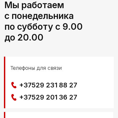
г. Береза, ул Свердлова 165ж
Политика конфиденциальности
© ООО КЛОККЕРБАЙ
УНП 291776406
Свидетельство выдано Березовским районным
исполнительным комитетом 29.04.2025
Создание сайта
Nastya Gurpa