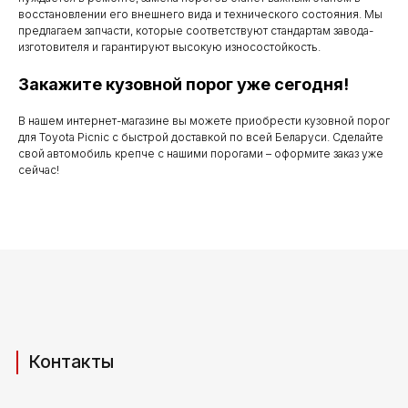
по субботу с 9.00
восстановлении его внешнего вида и технического состояния. Мы
до 20.00
предлагаем запчасти, которые соответствуют стандартам завода-
изготовителя и гарантируют высокую износостойкость.
Закажите кузовной порог уже сегодня!
Телефоны для связи
В нашем интернет-магазине вы можете приобрести кузовной порог
для Toyota Picnic с быстрой доставкой по всей Беларуси. Сделайте
+37529 231 88 27
свой автомобиль крепче с нашими порогами – оформите заказ уже
сейчас!
+37529 201 36 27
Мы в мессенджерах
viber
telegram
whatsapp
Адрес производства (самовывоз)
РБ, Брестская область,