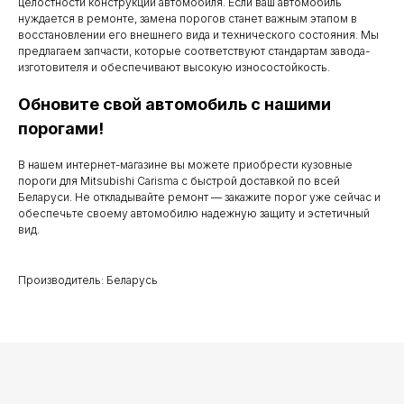
целостности конструкции автомобиля. Если ваш автомобиль
Мы работаем
нуждается в ремонте, замена порогов станет важным этапом в
восстановлении его внешнего вида и технического состояния. Мы
с понедельника
предлагаем запчасти, которые соответствуют стандартам завода-
изготовителя и обеспечивают высокую износостойкость.
по субботу с 9.00
до 20.00
Обновите свой автомобиль с нашими
порогами!
В нашем интернет-магазине вы можете приобрести кузовные
Телефоны для связи
пороги для Mitsubishi Carisma с быстрой доставкой по всей
Беларуси. Не откладывайте ремонт — закажите порог уже сейчас и
обеспечьте своему автомобилю надежную защиту и эстетичный
+37529 231 88 27
вид.
+37529 201 36 27
Производитель: Беларусь
Мы в мессенджерах
viber
telegram
whatsapp