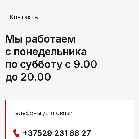
Адрес производства (самовывоз)
РБ, Брестская область,
г. Береза, ул Свердлова 165ж
Политика конфиденциальности
© ООО КЛОККЕРБАЙ
УНП 291776406
Свидетельство выдано Березовским районным
исполнительным комитетом 29.04.2025
Создание сайта
Nastya Gurpa