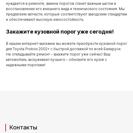
с понедельника
нуждается в ремонте, замена порогов станет важным шагом в
по субботу с 9.00
восстановлении его внешнего вида и технического состояния. Мы
предлагаем запчасти, которые соответствуют заводским стандартам
до 20.00
и обеспечивают высокую износостойкость.
Закажите кузовной порог уже сегодня!
Телефоны для связи
В нашем интернет-магазине вы можете приобрести кузовной порог
для Toyota Probox 2002+ с быстрой доставкой по всей Беларуси.
Не откладывайте ремонт – закажите порог уже сейчас! Ваш
+37529 231 88 27
автомобиль заслуживает лучшего – обновите его кузов с
надежными порогами!
+37529 201 36 27
Мы в мессенджерах
viber
telegram
whatsapp
Адрес производства (самовывоз)