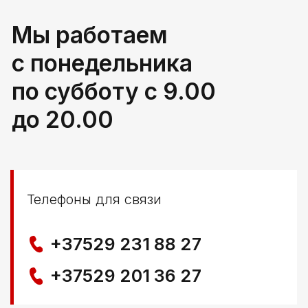
РБ, Брестская область,
г. Береза, ул Свердлова 165ж
Политика конфиденциальности
© ООО КЛОККЕРБАЙ
УНП 291776406
Свидетельство выдано Березовским районным
исполнительным комитетом 29.04.2025
Создание сайта
Nastya Gurpa