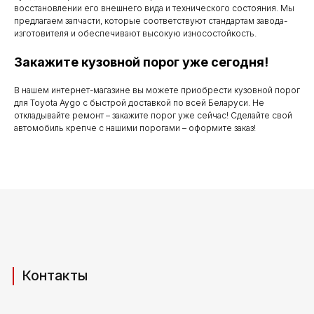
по субботу с 9.00
восстановлении его внешнего вида и технического состояния. Мы
до 20.00
предлагаем запчасти, которые соответствуют стандартам завода-
изготовителя и обеспечивают высокую износостойкость.
Закажите кузовной порог уже сегодня!
Телефоны для связи
В нашем интернет-магазине вы можете приобрести кузовной порог
для Toyota Aygo с быстрой доставкой по всей Беларуси. Не
+37529 231 88 27
откладывайте ремонт – закажите порог уже сейчас! Сделайте свой
автомобиль крепче с нашими порогами – оформите заказ!
+37529 201 36 27
Мы в мессенджерах
viber
telegram
whatsapp
Адрес производства (самовывоз)
РБ, Брестская область,