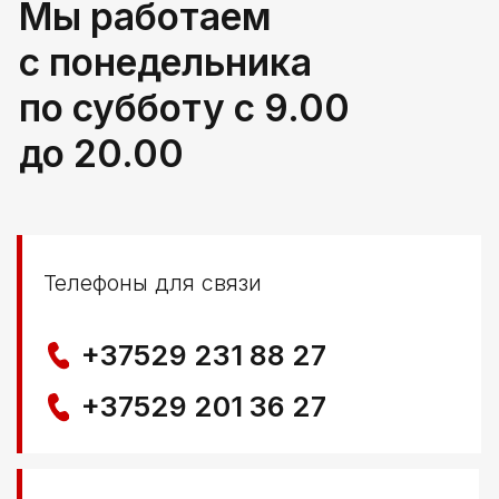
г. Береза, ул Свердлова 165ж
Политика конфиденциальности
© ООО КЛОККЕРБАЙ
УНП 291776406
Свидетельство выдано Березовским районным
исполнительным комитетом 29.04.2025
Создание сайта
Nastya Gurpa