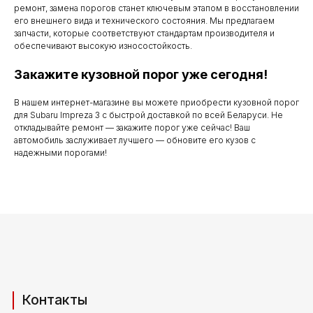
с понедельника
ремонт, замена порогов станет ключевым этапом в восстановлении
по субботу с 9.00
его внешнего вида и технического состояния. Мы предлагаем
запчасти, которые соответствуют стандартам производителя и
до 20.00
обеспечивают высокую износостойкость.
Закажите кузовной порог уже сегодня!
Телефоны для связи
В нашем интернет-магазине вы можете приобрести кузовной порог
для Subaru Impreza 3 с быстрой доставкой по всей Беларуси. Не
откладывайте ремонт — закажите порог уже сейчас! Ваш
+37529 231 88 27
автомобиль заслуживает лучшего — обновите его кузов с
надежными порогами!
+37529 201 36 27
Мы в мессенджерах
viber
telegram
whatsapp
Адрес производства (самовывоз)