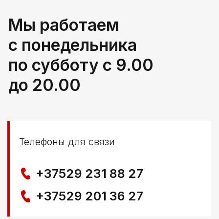
РБ, Брестская область,
г. Береза, ул Свердлова 165ж
Политика конфиденциальности
© ООО КЛОККЕРБАЙ
УНП 291776406
Свидетельство выдано Березовским районным
исполнительным комитетом 29.04.2025
Создание сайта
Nastya Gurpa