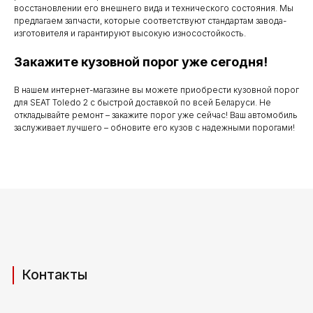
по субботу с 9.00
восстановлении его внешнего вида и технического состояния. Мы
до 20.00
предлагаем запчасти, которые соответствуют стандартам завода-
изготовителя и гарантируют высокую износостойкость.
Закажите кузовной порог уже сегодня!
Телефоны для связи
В нашем интернет-магазине вы можете приобрести кузовной порог
для SEAT Toledo 2 с быстрой доставкой по всей Беларуси. Не
+37529 231 88 27
откладывайте ремонт – закажите порог уже сейчас! Ваш автомобиль
заслуживает лучшего – обновите его кузов с надежными порогами!
+37529 201 36 27
Мы в мессенджерах
viber
telegram
whatsapp
Адрес производства (самовывоз)
РБ, Брестская область,