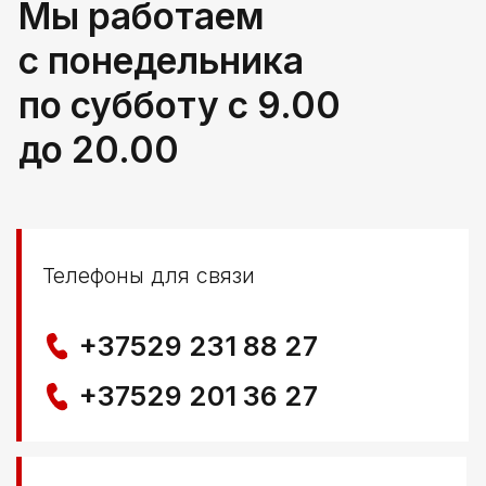
г. Береза, ул Свердлова 165ж
Политика конфиденциальности
© ООО КЛОККЕРБАЙ
УНП 291776406
Свидетельство выдано Березовским районным
исполнительным комитетом 29.04.2025
Создание сайта
Nastya Gurpa