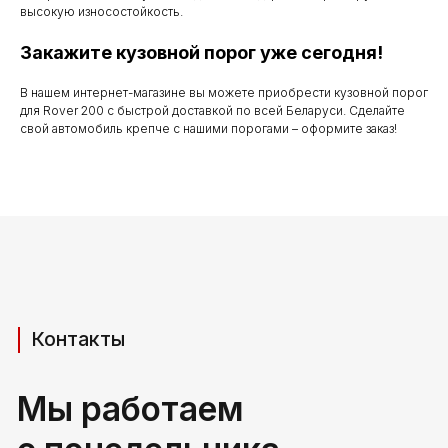
высокую износостойкость.
Закажите кузовной порог уже сегодня!
Телефоны для связи
В нашем интернет-магазине вы можете приобрести кузовной порог
для Rover 200 с быстрой доставкой по всей Беларуси. Сделайте
+37529 231 88 27
свой автомобиль крепче с нашими порогами – оформите заказ!
+37529 201 36 27
Мы в мессенджерах
viber
telegram
whatsapp
Адрес производства (самовывоз)
РБ, Брестская область,
г. Береза, ул Свердлова 165ж