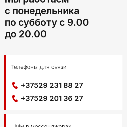
г. Береза, ул Свердлова 165ж
Политика конфиденциальности
© ООО КЛОККЕРБАЙ
УНП 291776406
Свидетельство выдано Березовским районным
исполнительным комитетом 29.04.2025
Создание сайта
Nastya Gurpa