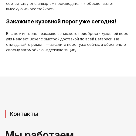
соответствуют стандартам производителя и обеспечивают
до 20.00
высокую износостойкость.
Закажите кузовной порог уже сегодня!
Телефоны для связи
В нашем интернет-магазине вы можете приобрести кузовной порог
для Peugeot Boxer с быстрой доставкой по всей Беларуси. Не
откладывайте ремонт — закажите порог уже сейчас и обеспечьте
+37529 231 88 27
своему автомобилю надежную защиту!
+37529 201 36 27
Мы в мессенджерах
viber
telegram
whatsapp
Адрес производства (самовывоз)
РБ, Брестская область,