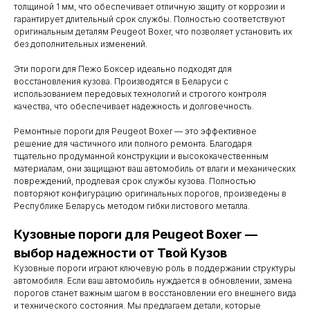
толщиной 1 мм, что обеспечивает отличную защиту от коррозии и
гарантирует длительный срок службы. Полностью соответствуют
оригинальным деталям Peugeot Boxer, что позволяет установить их
без дополнительных изменений.
Эти пороги для Пежо Боксер идеально подходят для
восстановления кузова. Производятся в Беларуси с
использованием передовых технологий и строгого контроля
качества, что обеспечивает надежность и долговечность.
Ремонтные пороги для Peugeot Boxer — это эффективное
решение для частичного или полного ремонта. Благодаря
тщательно продуманной конструкции и высококачественным
материалам, они защищают ваш автомобиль от влаги и механических
повреждений, продлевая срок службы кузова. Полностью
повторяют конфигурацию оригинальных порогов, произведены в
Республике Беларусь методом гибки листового металла.
Контакты
Кузовные пороги для Peugeot Boxer —
выбор надежности от Твой Кузов
Мы работаем
Кузовные пороги играют ключевую роль в поддержании структуры
с понедельника
автомобиля. Если ваш автомобиль нуждается в обновлении, замена
порогов станет важным шагом в восстановлении его внешнего вида
по субботу с 9.00
и технического состояния. Мы предлагаем детали, которые