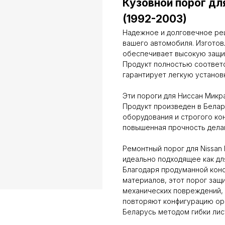
Кузовной порог для
(1992-2003)
Надежное и долговечное ре
вашего автомобиля. Изготовл
обеспечивает высокую защит
Продукт полностью соответст
гарантирует легкую установ
Эти пороги для Ниссан Микра
Продукт произведен в Бела
оборудования и строгого кон
повышенная прочность дела
Ремонтный порог для Nissan 
идеально подходящее как для
Благодаря продуманной кон
материалов, этот порог защ
механических повреждений,
повторяют конфигурацию ор
Беларусь методом гибки лис