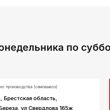
онедельника по субб
ес производства (самовывоз)
, Брестская область,
 Береза, ул Свердлова 165ж