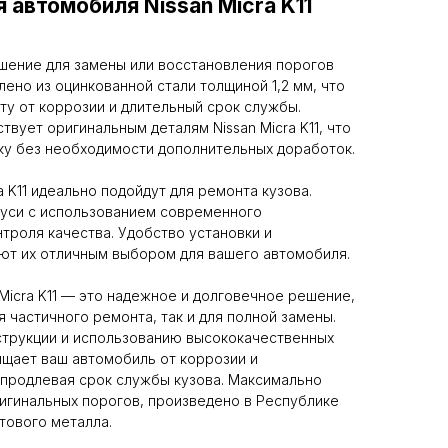
 автомобиля Nissan Micra K11
шение для замены или восстановления порогов
ено из оцинкованной стали толщиной 1,2 мм, что
у от коррозии и длительный срок службы.
вует оригинальным деталям Nissan Micra K11, что
ку без необходимости дополнительных доработок.
 K11 идеально подойдут для ремонта кузова.
руси с использованием современного
троля качества. Удобство установки и
ют их отличным выбором для вашего автомобиля.
Micra K11 — это надежное и долговечное решение,
 частичного ремонта, так и для полной замены.
струкции и использованию высококачественных
ищает ваш автомобиль от коррозии и
 продлевая срок службы кузова. Максимально
игинальных порогов, произведено в Республике
тового металла.