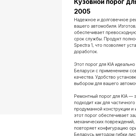
Кузовной порог для
2005
Надежное и долговечное ре
вашего автомобиля. Изготовл
обеспечивает превосходную 
срок службы. Продукт полно
Spectra 1, что позволяет ус
доработок.
Этот порог для KIA идеально
Беларуси с применением со
качества. Удобство установ
выбором для вашего автомо
Ремонтный порог для KIA — 
подходит как для частичного
продуманной конструкции и
этот порог обеспечивает за
механических повреждений,
повторяет конфигурацию ори
Беларусь методом гибки лис