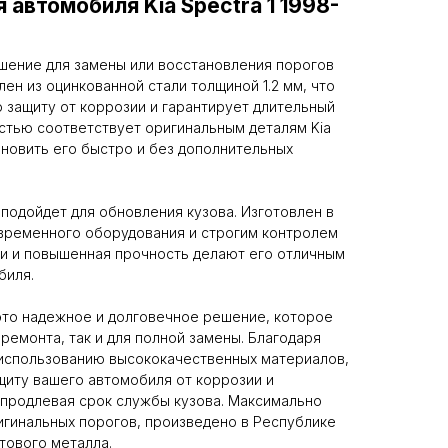
 автомобиля Kia Spectra 1 1998-
шение для замены или восстановления порогов
ен из оцинкованной стали толщиной 1.2 мм, что
защиту от коррозии и гарантирует длительный
стью соответствует оригинальным деталям Kia
тановить его быстро и без дополнительных
 подойдет для обновления кузова. Изготовлен в
временного оборудования и строгим контролем
ки и повышенная прочность делают его отличным
биля.
это надежное и долговечное решение, которое
 ремонта, так и для полной замены. Благодаря
 использованию высококачественных материалов,
щиту вашего автомобиля от коррозии и
 продлевая срок службы кузова. Максимально
гинальных порогов, произведено в Республике
тового металла.