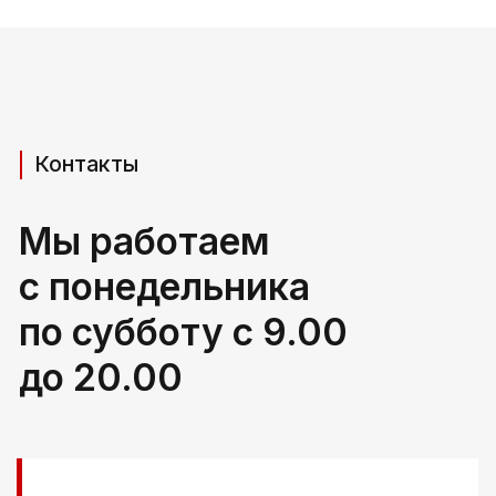
Телефоны для связи
+37529 231 88 27
+37529 201 36 27
Мы в мессенджерах
viber
telegram
whatsapp
Адрес производства (самовывоз)
РБ, Брестская область,
г. Береза, ул Свердлова 165ж