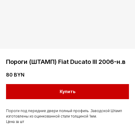
Пороги (ШТАМП) Fiat Ducato III 2006-н.в
80
BYN
Контакты
Купить
Мы работаем
Пороги под передние двери полный профиль .Заводской Штамп
с понедельника
изготовлены из оцинкованной стали толщиной 1мм.
по субботу с 9.00
Цена за шт
до 20.00