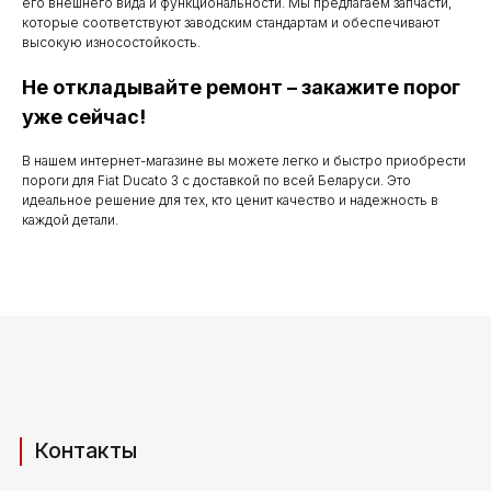
его внешнего вида и функциональности. Мы предлагаем запчасти,
по субботу с 9.00
которые соответствуют заводским стандартам и обеспечивают
высокую износостойкость.
до 20.00
Не откладывайте ремонт – закажите порог
уже сейчас!
Телефоны для связи
В нашем интернет-магазине вы можете легко и быстро приобрести
пороги для Fiat Ducato 3 с доставкой по всей Беларуси. Это
+37529 231 88 27
идеальное решение для тех, кто ценит качество и надежность в
каждой детали.
+37529 201 36 27
Мы в мессенджерах
viber
telegram
whatsapp
Адрес производства (самовывоз)