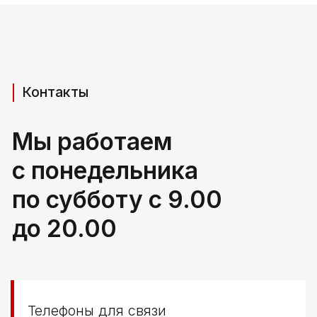
Телефоны для связи
+37529 231 88 27
+37529 201 36 27
Мы в мессенджерах
viber
telegram
whatsapp
Адрес производства (самовывоз)
РБ, Брестская область,
г. Береза, ул Свердлова 165ж