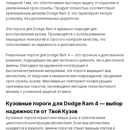
толщиной 1 мм, что обеспечивает высокую защиту от коррозии и
увеличенный срок службы. Продукт полностью соответствует
оригинальным деталям Dodge Ram 4, что гарантирует легкую
установку без дополнительных доработок.
Эти пороги для Dodge Ram 4 идеально подходят для
восстановления кузова. Производятся с использованием
передовых технологий и строгого контроля качества, что
обеспечивает их надежность и долговечность.
Ремонтные пороги для Dodge Ram 4 — это прочное и долговечное
решение, подходящее как для частичного ремонта, так и для полной
замены. Благодаря продуманной конструкции и
высококачественным материалам, эти пороги защищают ваш
автомобиль от коррозии и механических повреждений, продлевая
срок службы кузова. Максимально повторяют конфигурацию
оригинальных порогов, произведено методом гибки листового
металла с усиленной защитой от влаги.
Кузовные пороги для Dodge Ram 4 — выбор
Контакты
надежности от Твой Кузов
Мы работаем
Кузовные пороги играют ключевую роль в обеспечении
целостности конструкции автомобиля. Если ваш автомобиль
с понедельника
нуждается в ремонте, замена порогов станет важным этапом в