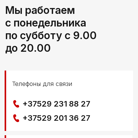
РБ, Брестская область,
г. Береза, ул Свердлова 165ж
Политика конфиденциальности
© ООО КЛОККЕРБАЙ
УНП 291776406
Свидетельство выдано Березовским районным
исполнительным комитетом 29.04.2025
Создание сайта
Nastya Gurpa