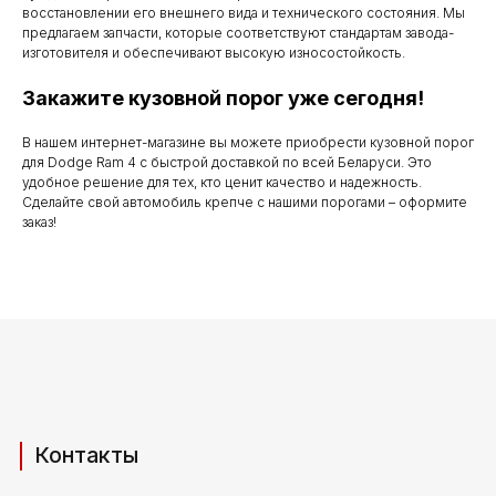
по субботу с 9.00
восстановлении его внешнего вида и технического состояния. Мы
предлагаем запчасти, которые соответствуют стандартам завода-
до 20.00
изготовителя и обеспечивают высокую износостойкость.
Закажите кузовной порог уже сегодня!
В нашем интернет-магазине вы можете приобрести кузовной порог
Телефоны для связи
для Dodge Ram 4 с быстрой доставкой по всей Беларуси. Это
удобное решение для тех, кто ценит качество и надежность.
+37529 231 88 27
Сделайте свой автомобиль крепче с нашими порогами – оформите
заказ!
+37529 201 36 27
Мы в мессенджерах
viber
telegram
whatsapp
Адрес производства (самовывоз)