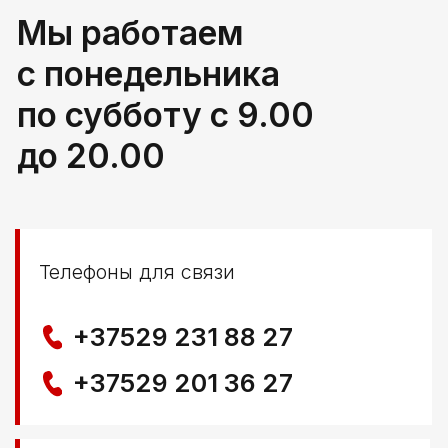
РБ, Брестская область,
г. Береза, ул Свердлова 165ж
Политика конфиденциальности
© ООО КЛОККЕРБАЙ
УНП 291776406
Свидетельство выдано Березовским районным
исполнительным комитетом 29.04.2025
Создание сайта
Nastya Gurpa