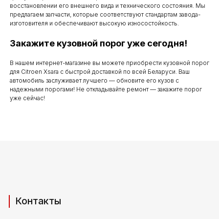
по субботу с 9.00
восстановлении его внешнего вида и технического состояния. Мы
предлагаем запчасти, которые соответствуют стандартам завода-
до 20.00
изготовителя и обеспечивают высокую износостойкость.
Закажите кузовной порог уже сегодня!
В нашем интернет-магазине вы можете приобрести кузовной порог
Телефоны для связи
для Citroen Xsara с быстрой доставкой по всей Беларуси. Ваш
автомобиль заслуживает лучшего — обновите его кузов с
+37529 231 88 27
надежными порогами! Не откладывайте ремонт — закажите порог
уже сейчас!
+37529 201 36 27
Мы в мессенджерах
viber
telegram
whatsapp
Адрес производства (самовывоз)