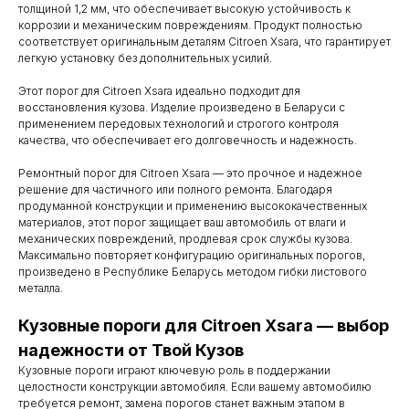
толщиной 1,2 мм, что обеспечивает высокую устойчивость к
коррозии и механическим повреждениям. Продукт полностью
соответствует оригинальным деталям Citroen Xsara, что гарантирует
легкую установку без дополнительных усилий.
Этот порог для Citroen Xsara идеально подходит для
восстановления кузова. Изделие произведено в Беларуси с
применением передовых технологий и строгого контроля
качества, что обеспечивает его долговечность и надежность.
Ремонтный порог для Citroen Xsara — это прочное и надежное
решение для частичного или полного ремонта. Благодаря
продуманной конструкции и применению высококачественных
материалов, этот порог защищает ваш автомобиль от влаги и
механических повреждений, продлевая срок службы кузова.
Максимально повторяет конфигурацию оригинальных порогов,
произведено в Республике Беларусь методом гибки листового
металла.
Кузовные пороги для Citroen Xsara — выбор
Контакты
надежности от Твой Кузов
Мы работаем
Кузовные пороги играют ключевую роль в поддержании
целостности конструкции автомобиля. Если вашему автомобилю
с понедельника
требуется ремонт, замена порогов станет важным этапом в