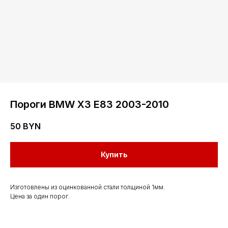
Пороги BMW X3 E83 2003-2010
50
BYN
Контакты
Купить
Мы работаем
с понедельника
Изготовлены из оцинкованной стали толщиной 1мм.
Цена за один порог.
по субботу с 9.00
до 20.00