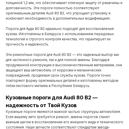
толщиной 1,2 мм, что обеспечивает отличную защиту от ржавчины и
долговечность. Эти пороги полностью соответствуют
оригинальным деталям Audi 80 B2, что упрощает установку и
исключает необходимость в дополнительных модификациях.
Пороги для Ауди 80 B2 идеально подходят для восстановления
кузова. Изготовлены в Беларуси с использованием передовых
технологий и строгого контроля качества, что гарантирует их
прочность и надежность.
Эти ремонтные пороги для Audi 80 B2 — это надежный выбор как
для частичного ремонта, так и для полной замены. Благодаря
продуманной конструкции и высококачественным материалам, они
защищают ваш автомобиль от коррозии и механических
повреждений, продлевая срок службы кузова. Пороги точно
повторяют форму оригинальных деталей и изготовлены методом
гибки листового металла в Республике Беларусь.
Контакты
Кузовные пороги для Audi 80 B2 —
Мы работаем
надежность от Твой Кузов
Кузовные пороги являются важной частью структуры автомобиля.
с понедельника
Если вашему авто требуется ремонт, замена порогов станет
по субботу с 9.00
важным шагом в восстановлении его внешнего вида и технического
состояния. Наши запчасти соответствуют стандартам завода-