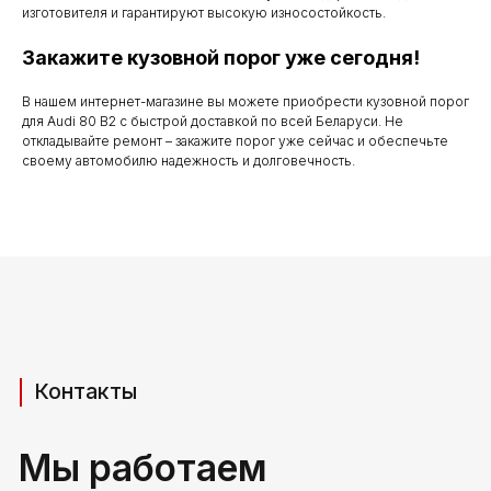
до 20.00
изготовителя и гарантируют высокую износостойкость.
Закажите кузовной порог уже сегодня!
Телефоны для связи
В нашем интернет-магазине вы можете приобрести кузовной порог
для Audi 80 B2 с быстрой доставкой по всей Беларуси. Не
откладывайте ремонт – закажите порог уже сейчас и обеспечьте
+37529 231 88 27
своему автомобилю надежность и долговечность.
+37529 201 36 27
Мы в мессенджерах
viber
telegram
whatsapp
Адрес производства (самовывоз)
РБ, Брестская область,
г. Береза, ул Свердлова 165ж