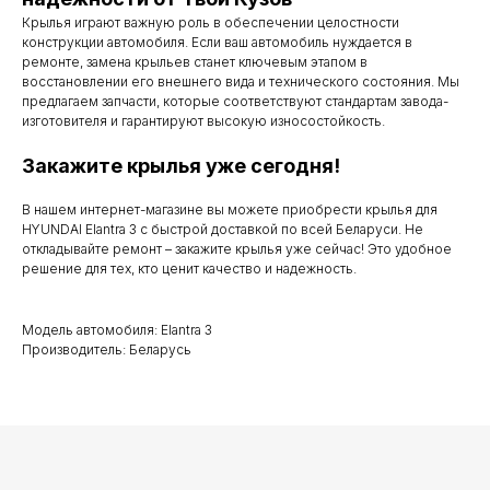
Крылья играют важную роль в обеспечении целостности
Мы работаем
конструкции автомобиля. Если ваш автомобиль нуждается в
с понедельника
ремонте, замена крыльев станет ключевым этапом в
восстановлении его внешнего вида и технического состояния. Мы
по субботу с 9.00
предлагаем запчасти, которые соответствуют стандартам завода-
изготовителя и гарантируют высокую износостойкость.
до 20.00
Закажите крылья уже сегодня!
В нашем интернет-магазине вы можете приобрести крылья для
Телефоны для связи
HYUNDAI Elantra 3 с быстрой доставкой по всей Беларуси. Не
откладывайте ремонт – закажите крылья уже сейчас! Это удобное
+37529 231 88 27
решение для тех, кто ценит качество и надежность.
+37529 201 36 27
Модель автомобиля: Elantra 3
Производитель: Беларусь
Мы в мессенджерах
viber
telegram
whatsapp