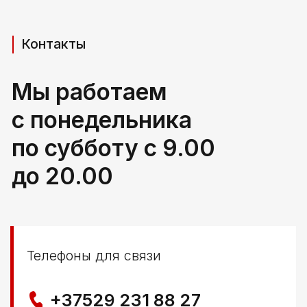
Адрес производства (самовывоз)
РБ, Брестская область,
г. Береза, ул Свердлова 165ж
Политика конфиденциальности
© ООО КЛОККЕРБАЙ
УНП 291776406
Свидетельство выдано Березовским районным
исполнительным комитетом 29.04.2025
Создание сайта
Nastya Gurpa