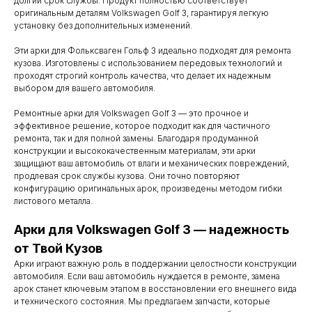
долгий срок службы. Продукт полностью соответствует
оригинальным деталям Volkswagen Golf 3, гарантируя легкую
установку без дополнительных изменений.
Эти арки для Фольксваген Гольф 3 идеально подходят для ремонта
кузова. Изготовлены с использованием передовых технологий и
проходят строгий контроль качества, что делает их надежным
выбором для вашего автомобиля.
Ремонтные арки для Volkswagen Golf 3 — это прочное и
эффективное решение, которое подходит как для частичного
ремонта, так и для полной замены. Благодаря продуманной
конструкции и высококачественным материалам, эти арки
защищают ваш автомобиль от влаги и механических повреждений,
продлевая срок службы кузова. Они точно повторяют
конфигурацию оригинальных арок, произведены методом гибки
листового металла.
Контакты
Арки для Volkswagen Golf 3 — надежность
от Твой Кузов
Мы работаем
Арки играют важную роль в поддержании целостности конструкции
автомобиля. Если ваш автомобиль нуждается в ремонте, замена
с понедельника
арок станет ключевым этапом в восстановлении его внешнего вида
по субботу с 9.00
и технического состояния. Мы предлагаем запчасти, которые