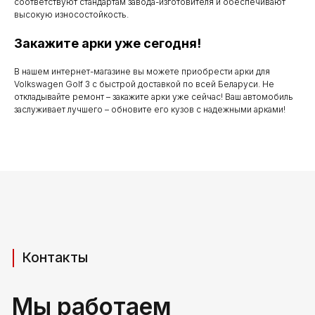
соответствуют стандартам завода-изготовителя и обеспечивают
до 20.00
высокую износостойкость.
Закажите арки уже сегодня!
Телефоны для связи
В нашем интернет-магазине вы можете приобрести арки для
Volkswagen Golf 3 с быстрой доставкой по всей Беларуси. Не
откладывайте ремонт – закажите арки уже сейчас! Ваш автомобиль
+37529 231 88 27
заслуживает лучшего – обновите его кузов с надежными арками!
+37529 201 36 27
Мы в мессенджерах
viber
telegram
whatsapp
Адрес производства (самовывоз)
РБ, Брестская область,
г. Береза, ул Свердлова 165ж