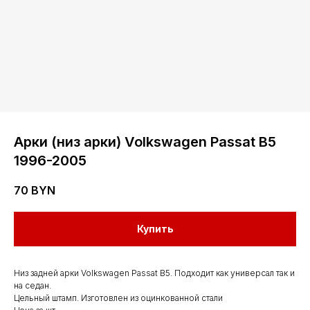
Арки (низ арки) Volkswagen Passat B5
1996-2005
70
BYN
Контакты
Купить
Мы работаем
Низ задней арки Volkswagen Passat B5. Подходит как универсал так и
с понедельника
на седан.
Цельный штамп. Изготовлен из оцинкованной стали
по субботу с 9.00