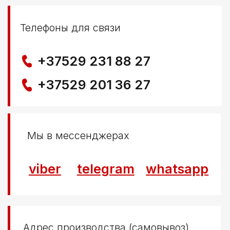
г. Береза, ул Свердлова 165ж
Политика конфиденциальности
© ООО КЛОККЕРБАЙ
УНП 291776406
Свидетельство выдано Березовским районным
исполнительным комитетом 29.04.2025
Создание сайта
Nastya Gurpa