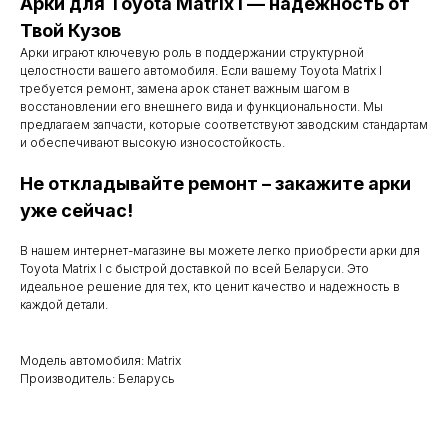
Арки для Toyota Matrix I — надежность от
Контакты
Твой Кузов
Арки играют ключевую роль в поддержании структурной
Мы работаем
целостности вашего автомобиля. Если вашему Toyota Matrix I
требуется ремонт, замена арок станет важным шагом в
с понедельника
восстановлении его внешнего вида и функциональности. Мы
предлагаем запчасти, которые соответствуют заводским стандартам
по субботу с 9.00
и обеспечивают высокую износостойкость.
до 20.00
Не откладывайте ремонт – закажите арки
уже сейчас!
Телефоны для связи
В нашем интернет-магазине вы можете легко приобрести арки для
Toyota Matrix I с быстрой доставкой по всей Беларуси. Это
идеальное решение для тех, кто ценит качество и надежность в
+37529 231 88 27
каждой детали.
+37529 201 36 27
Модель автомобиля: Matrix
Производитель: Беларусь
Мы в мессенджерах
viber
telegram
whatsapp