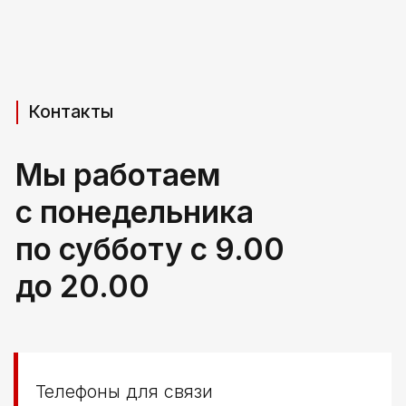
Адрес производства (самовывоз)
РБ, Брестская область,
г. Береза, ул Свердлова 165ж
Политика конфиденциальности
© ООО КЛОККЕРБАЙ
УНП 291776406
Свидетельство выдано Березовским районным
исполнительным комитетом 29.04.2025