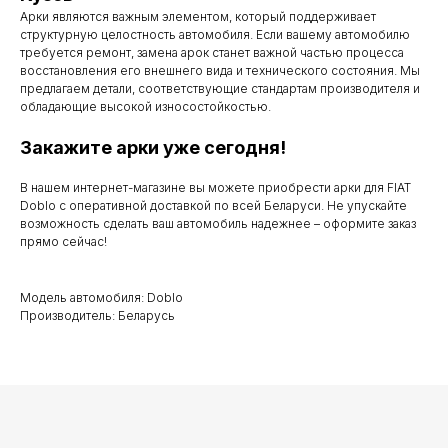
Арки являются важным элементом, который поддерживает
Мы работаем
структурную целостность автомобиля. Если вашему автомобилю
с понедельника
требуется ремонт, замена арок станет важной частью процесса
восстановления его внешнего вида и технического состояния. Мы
по субботу с 9.00
предлагаем детали, соответствующие стандартам производителя и
обладающие высокой износостойкостью.
до 20.00
Закажите арки уже сегодня!
В нашем интернет-магазине вы можете приобрести арки для FIAT
Телефоны для связи
Doblo с оперативной доставкой по всей Беларуси. Не упускайте
возможность сделать ваш автомобиль надежнее – оформите заказ
прямо сейчас!
+37529 231 88 27
+37529 201 36 27
Модель автомобиля: Doblo
Производитель: Беларусь
Мы в мессенджерах
viber
telegram
whatsapp