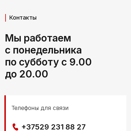
Адрес производства (самовывоз)
РБ, Брестская область,
г. Береза, ул Свердлова 165ж
Политика конфиденциальности
© ООО КЛОККЕРБАЙ
УНП 291776406
Свидетельство выдано Березовским районным
исполнительным комитетом 29.04.2025
Создание сайта
Nastya Gurpa