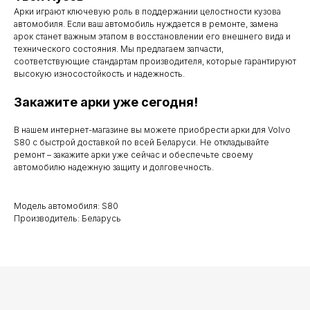
Арки играют ключевую роль в поддержании целостности кузова
Мы работаем
автомобиля. Если ваш автомобиль нуждается в ремонте, замена
с понедельника
арок станет важным этапом в восстановлении его внешнего вида и
технического состояния. Мы предлагаем запчасти,
по субботу с 9.00
соответствующие стандартам производителя, которые гарантируют
высокую износостойкость и надежность.
до 20.00
Закажите арки уже сегодня!
В нашем интернет-магазине вы можете приобрести арки для Volvo
Телефоны для связи
S80 с быстрой доставкой по всей Беларуси. Не откладывайте
ремонт – закажите арки уже сейчас и обеспечьте своему
автомобилю надежную защиту и долговечность.
+37529 231 88 27
+37529 201 36 27
Модель автомобиля: S80
Производитель: Беларусь
Мы в мессенджерах
viber
telegram
whatsapp