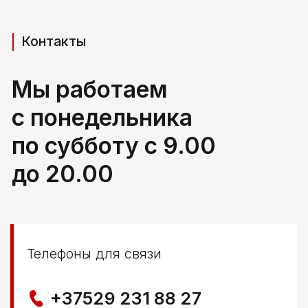
Адрес производства (самовывоз)
РБ, Брестская область,
г. Береза, ул Свердлова 165ж
Политика конфиденциальности
© ООО КЛОККЕРБАЙ
УНП 291776406
Свидетельство выдано Березовским районным
исполнительным комитетом 29.04.2025
Создание сайта
Nastya Gurpa