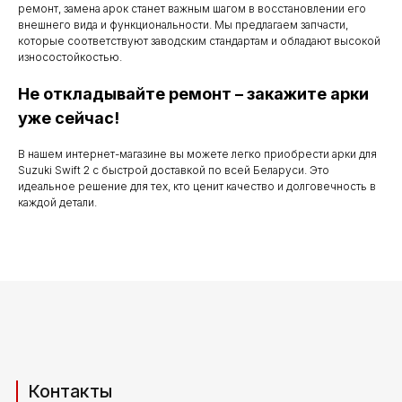
с понедельника
ремонт, замена арок станет важным шагом в восстановлении его
внешнего вида и функциональности. Мы предлагаем запчасти,
по субботу с 9.00
которые соответствуют заводским стандартам и обладают высокой
до 20.00
износостойкостью.
Не откладывайте ремонт – закажите арки
уже сейчас!
Телефоны для связи
В нашем интернет-магазине вы можете легко приобрести арки для
Suzuki Swift 2 с быстрой доставкой по всей Беларуси. Это
+37529 231 88 27
идеальное решение для тех, кто ценит качество и долговечность в
+37529 201 36 27
каждой детали.
Мы в мессенджерах
viber
telegram
whatsapp
Адрес производства (самовывоз)