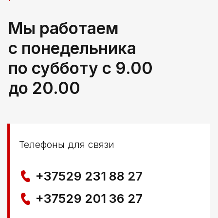
РБ, Брестская область,
г. Береза, ул Свердлова 165ж
Политика конфиденциальности
© ООО КЛОККЕРБАЙ
УНП 291776406
Свидетельство выдано Березовским районным
исполнительным комитетом 29.04.2025
Создание сайта
Nastya Gurpa