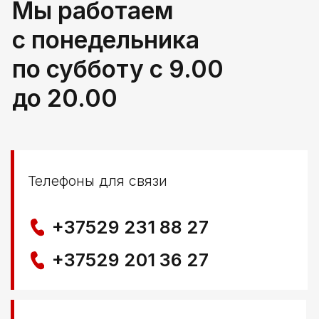
г. Береза, ул Свердлова 165ж
Политика конфиденциальности
© ООО КЛОККЕРБАЙ
УНП 291776406
Свидетельство выдано Березовским районным
исполнительным комитетом 29.04.2025
Создание сайта
Nastya Gurpa