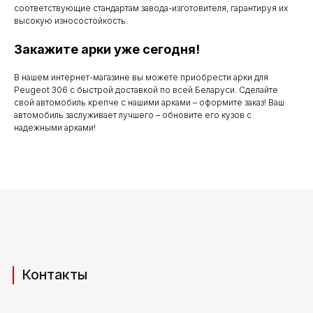
по субботу с 9.00
соответствующие стандартам завода-изготовителя, гарантируя их
до 20.00
высокую износостойкость.
Закажите арки уже сегодня!
В нашем интернет-магазине вы можете приобрести арки для
Телефоны для связи
Peugeot 306 с быстрой доставкой по всей Беларуси. Сделайте
свой автомобиль крепче с нашими арками – оформите заказ! Ваш
+37529 231 88 27
автомобиль заслуживает лучшего – обновите его кузов с
надежными арками!
+37529 201 36 27
Мы в мессенджерах
viber
telegram
whatsapp
Адрес производства (самовывоз)
РБ, Брестская область,