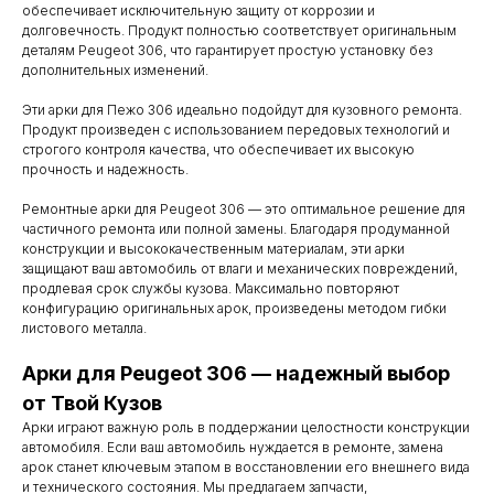
обеспечивает исключительную защиту от коррозии и
долговечность. Продукт полностью соответствует оригинальным
деталям Peugeot 306, что гарантирует простую установку без
дополнительных изменений.
Эти арки для Пежо 306 идеально подойдут для кузовного ремонта.
Продукт произведен с использованием передовых технологий и
строгого контроля качества, что обеспечивает их высокую
прочность и надежность.
Ремонтные арки для Peugeot 306 — это оптимальное решение для
частичного ремонта или полной замены. Благодаря продуманной
конструкции и высококачественным материалам, эти арки
защищают ваш автомобиль от влаги и механических повреждений,
продлевая срок службы кузова. Максимально повторяют
конфигурацию оригинальных арок, произведены методом гибки
листового металла.
Арки для Peugeot 306 — надежный выбор
Контакты
от Твой Кузов
Мы работаем
Арки играют важную роль в поддержании целостности конструкции
автомобиля. Если ваш автомобиль нуждается в ремонте, замена
с понедельника
арок станет ключевым этапом в восстановлении его внешнего вида
и технического состояния. Мы предлагаем запчасти,