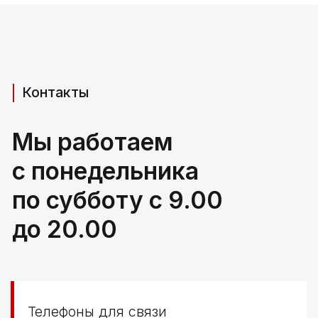
Телефоны для связи
+37529 231 88 27
+37529 201 36 27
Мы в мессенджерах
viber
telegram
whatsapp
Адрес производства (самовывоз)
РБ, Брестская область,
г. Береза, ул Свердлова 165ж