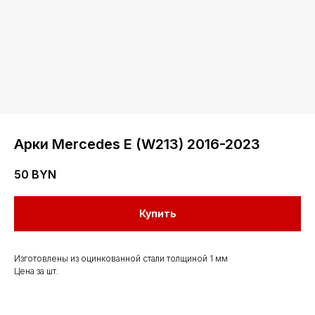
Арки Mercedes E (W213) 2016-2023
50
BYN
Контакты
Купить
Мы работаем
с понедельника
Изготовлены из оцинкованной стали толщиной 1 мм
Цена за шт.
по субботу с 9.00
до 20.00