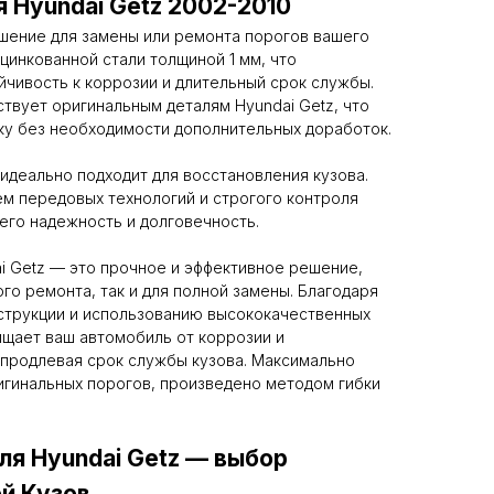
я Hyundai Getz 2002-2010
шение для замены или ремонта порогов вашего
цинкованной стали толщиной 1 мм, что
чивость к коррозии и длительный срок службы.
твует оригинальным деталям Hyundai Getz, что
ку без необходимости дополнительных доработок.
 идеально подходит для восстановления кузова.
м передовых технологий и строгого контроля
 его надежность и долговечность.
i Getz — это прочное и эффективное решение,
го ремонта, так и для полной замены. Благодаря
струкции и использованию высококачественных
ищает ваш автомобиль от коррозии и
 продлевая срок службы кузова. Максимально
гинальных порогов, произведено методом гибки
ля Hyundai Getz — выбор
й Кузов