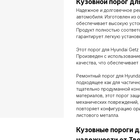
Кузовной порог дл
Надежное и долговечное ре
автомобиля. Изготовлен из о
обеспечивает высокую устой
Продукт полностью соответс
гарантирует легкую установ
Этот порог для Hyundai Getz
Произведен с использование
качества, что обеспечивает
Ремонтный порог для Hyunda
подходящее как для частично
тщательно продуманной кон
материалов, этот порог защ
механических повреждений,
повторяет конфигурацию ори
листового металла.
Кузовные пороги д
надежности от Тво