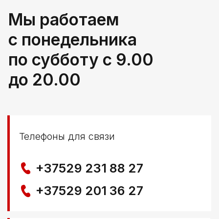
РБ, Брестская область,
г. Береза, ул Свердлова 165ж
Политика конфиденциальности
© ООО КЛОККЕРБАЙ
УНП 291776406
Свидетельство выдано Березовским районным
исполнительным комитетом 29.04.2025
Создание сайта
Nastya Gurpa