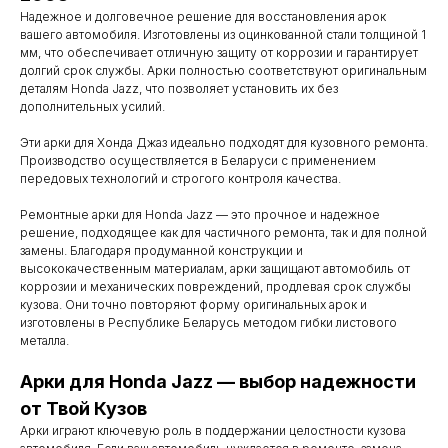
Надежное и долговечное решение для восстановления арок
вашего автомобиля. Изготовлены из оцинкованной стали толщиной 1
мм, что обеспечивает отличную защиту от коррозии и гарантирует
долгий срок службы. Арки полностью соответствуют оригинальным
деталям Honda Jazz, что позволяет установить их без
дополнительных усилий.
Эти арки для Хонда Джаз идеально подходят для кузовного ремонта.
Производство осуществляется в Беларуси с применением
передовых технологий и строгого контроля качества.
Ремонтные арки для Honda Jazz — это прочное и надежное
решение, подходящее как для частичного ремонта, так и для полной
замены. Благодаря продуманной конструкции и
высококачественным материалам, арки защищают автомобиль от
коррозии и механических повреждений, продлевая срок службы
кузова. Они точно повторяют форму оригинальных арок и
изготовлены в Республике Беларусь методом гибки листового
металла.
Контакты
Арки для Honda Jazz — выбор надежности
Мы работаем
от Твой Кузов
Арки играют ключевую роль в поддержании целостности кузова
с понедельника