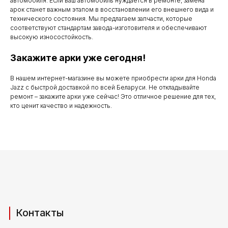
автомобиля. Если ваш автомобиль нуждается в ремонте, замена
по субботу с 9.00
арок станет важным этапом в восстановлении его внешнего вида и
технического состояния. Мы предлагаем запчасти, которые
до 20.00
соответствуют стандартам завода-изготовителя и обеспечивают
высокую износостойкость.
Закажите арки уже сегодня!
Телефоны для связи
В нашем интернет-магазине вы можете приобрести арки для Honda
Jazz с быстрой доставкой по всей Беларуси. Не откладывайте
+37529 231 88 27
ремонт – закажите арки уже сейчас! Это отличное решение для тех,
кто ценит качество и надежность.
+37529 201 36 27
Мы в мессенджерах
viber
telegram
whatsapp
Адрес производства (самовывоз)