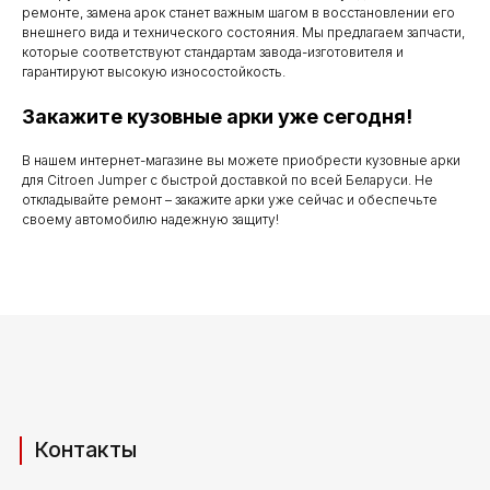
по субботу с 9.00
ремонте, замена арок станет важным шагом в восстановлении его
внешнего вида и технического состояния. Мы предлагаем запчасти,
до 20.00
которые соответствуют стандартам завода-изготовителя и
гарантируют высокую износостойкость.
Закажите кузовные арки уже сегодня!
Телефоны для связи
В нашем интернет-магазине вы можете приобрести кузовные арки
для Citroen Jumper с быстрой доставкой по всей Беларуси. Не
+37529 231 88 27
откладывайте ремонт – закажите арки уже сейчас и обеспечьте
своему автомобилю надежную защиту!
+37529 201 36 27
Мы в мессенджерах
viber
telegram
whatsapp
Адрес производства (самовывоз)