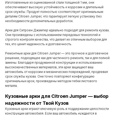
Изготовленные из оцинкованной стали толщиной 1 мм, они
обеспечивают высокую устойчивость к коррозии и длительный
срок службы. Продукт полностью соответствует оригинальным
деталям Citroen Jumper, что гарантирует легкую установку без
необходимости дополнительных доработок.
Арки для Ситроен Джампер идеально подходят для ремонта кузова.
Они произведены с использованием передовых технологий и
строгого контроля качества, что делает их отличным выбором для
тех, кто ценит надежность и долговечность.
Ремонтные арки для Citroen Jumper — это прочное и долговечное
решение, подходящее как для частичного ремонта, так и для полной
замены. Благодаря продуманной конструкции и использованию
высококачественных материалов, эти арки защищают ваш
автомобиль от коррозии и механических повреждений, продлевая
срок службы кузова. Они точно повторяют конфигурацию
оригинальных арок, произведены методом гибки листового
металла.
Контакты
Кузовные арки для Citroen Jumper — выбор
надежности от Твой Кузов
Мы работаем
Кузовные арки играют ключевую роль в поддержании целостности
с понедельника
конструкции автомобиля. Если ваш автомобиль нуждается в