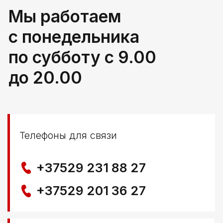
РБ, Брестская область,
г. Береза, ул Свердлова 165ж
Политика конфиденциальности
© ООО КЛОККЕРБАЙ
УНП 291776406
Свидетельство выдано Березовским районным
исполнительным комитетом 29.04.2025
Создание сайта
Nastya Gurpa