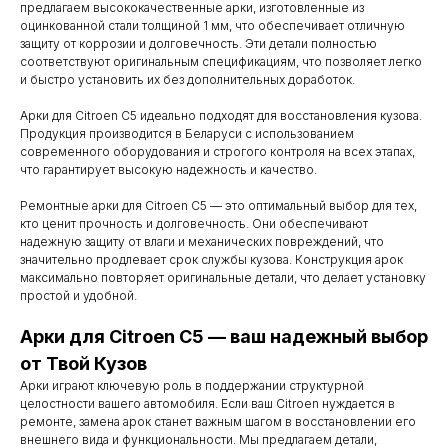
предлагаем высококачественные арки, изготовленные из
оцинкованной стали толщиной 1 мм, что обеспечивает отличную
защиту от коррозии и долговечность. Эти детали полностью
соответствуют оригинальным спецификациям, что позволяет легко
и быстро установить их без дополнительных доработок.
Арки для Citroen C5 идеально подходят для восстановления кузова.
Продукция производится в Беларуси с использованием
современного оборудования и строгого контроля на всех этапах,
что гарантирует высокую надежность и качество.
Ремонтные арки для Citroen C5 — это оптимальный выбор для тех,
кто ценит прочность и долговечность. Они обеспечивают
надежную защиту от влаги и механических повреждений, что
значительно продлевает срок службы кузова. Конструкция арок
максимально повторяет оригинальные детали, что делает установку
простой и удобной.
Арки для Citroen C5 — ваш надежный выбор
Контакты
от Твой Кузов
Мы работаем
Арки играют ключевую роль в поддержании структурной
целостности вашего автомобиля. Если ваш Citroen нуждается в
с понедельника
ремонте, замена арок станет важным шагом в восстановлении его
по субботу с 9.00
внешнего вида и функциональности. Мы предлагаем детали,