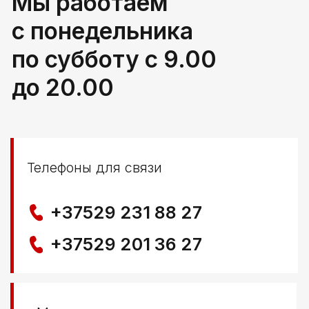
г. Береза, ул Свердлова 165ж
Политика конфиденциальности
© ООО КЛОККЕРБАЙ
УНП 291776406
Свидетельство выдано Березовским районным
исполнительным комитетом 29.04.2025
Создание сайта
Nastya Gurpa