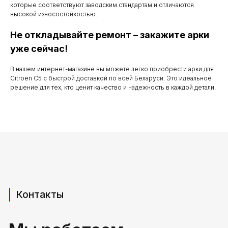
которые соответствуют заводским стандартам и отличаются
до 20.00
высокой износостойкостью.
Не откладывайте ремонт – закажите арки
уже сейчас!
Телефоны для связи
В нашем интернет-магазине вы можете легко приобрести арки для
+37529 231 88 27
Citroen C5 с быстрой доставкой по всей Беларуси. Это идеальное
решение для тех, кто ценит качество и надежность в каждой детали.
+37529 201 36 27
Мы в мессенджерах
viber
telegram
whatsapp
Адрес производства (самовывоз)
РБ, Брестская область,